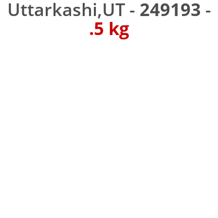
Uttarkashi,UT -
249193
-
.5 kg